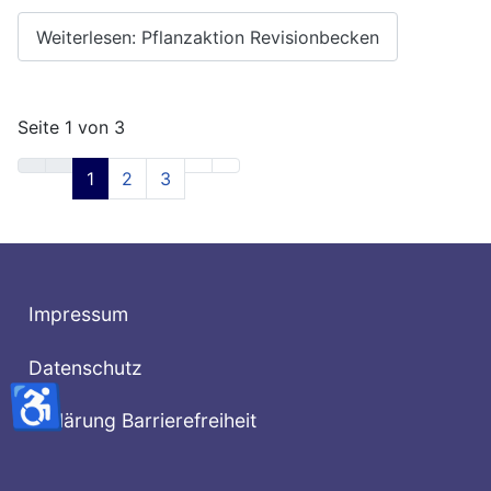
Weiterlesen: Pflanzaktion Revisionbecken
Seite 1 von 3
1
2
3
Impressum
Datenschutz
♿
Erklärung Barrierefreiheit