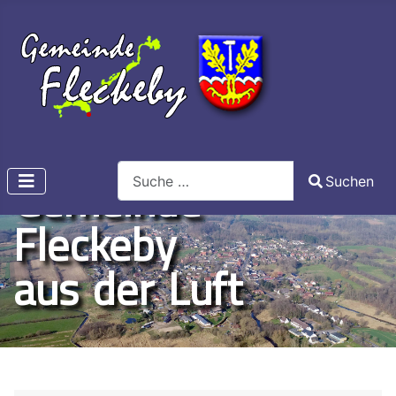
Search
Gemeinde
Suchen
Type 2 or more characters for results.
Fleckeby
aus der Luft