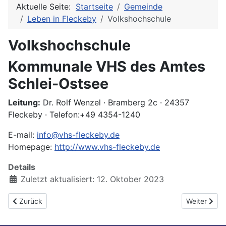
Aktuelle Seite:
Startseite
Gemeinde
Leben in Fleckeby
Volkshochschule
Volkshochschule
Kommunale VHS des Amtes
Schlei-Ostsee
Leitung:
Dr. Rolf Wenzel · Bramberg 2c · 24357
Fleckeby · Telefon:+49 4354-1240
E-mail:
info@vhs-fleckeby.de
Homepage:
http://www.vhs-fleckeby.de
Details
Zuletzt aktualisiert: 12. Oktober 2023
Vorheriger Beitrag: Leben in Fleckeby
Nächster Be
Zurück
Weiter